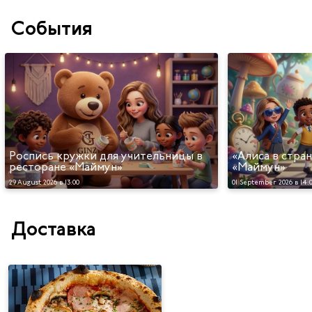
События
Роспись кружки для учительницы в
«Алиса в стра
ресторане «Маймун»
«Маймун»
29 August 2026 в 13:00
01 September 2026 в 14:
Доставка