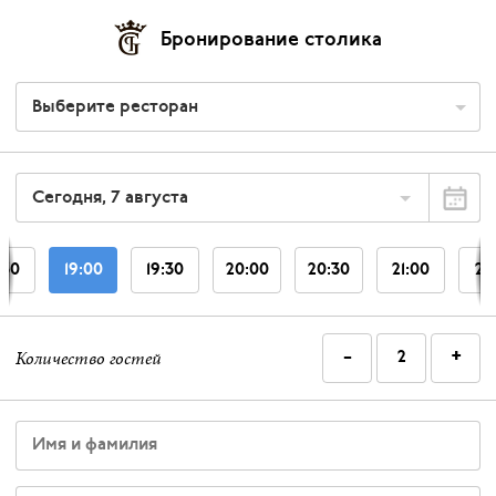
Бронирование столика
Выберите ресторан
Сегодня, 7 августа
:30
19:00
19:30
20:00
20:30
21:00
21
-
+
Количество гостей