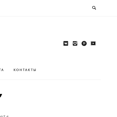





ТА
КОНТАКТЫ
▾
ct в