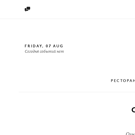

FRIDAY, 07 AUG
Сегодня событий нет
РЕСТОРА

КАРТИНКАМИ

НА КАРТЕ

СПИСКОМ
Озн