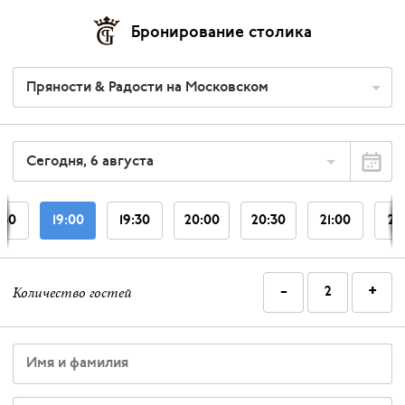
Бронирование столика
Пряности & Радости на Московском
Сегодня, 6 августа
:30
19:00
19:30
20:00
20:30
21:00
21
-
+
Количество гостей